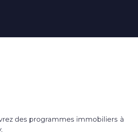
Ekypia crée un site de
livraison de repas avec
Prestashop
Comment transformer un site de commande
de repas en ligne en une solution performante
et fluide, capable de gérer plusieurs sites de
livraison, des menus quotidiens et un portefeu
...
Lire la suite
Accéder au blog
vrez des programmes immobiliers
à
.