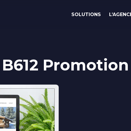
SOLUTIONS
L’AGENC
Vous avez
un
e
i
d
é
?
Parlons-en !
B612 Promotion
Savoir-faire
Nos réalisations