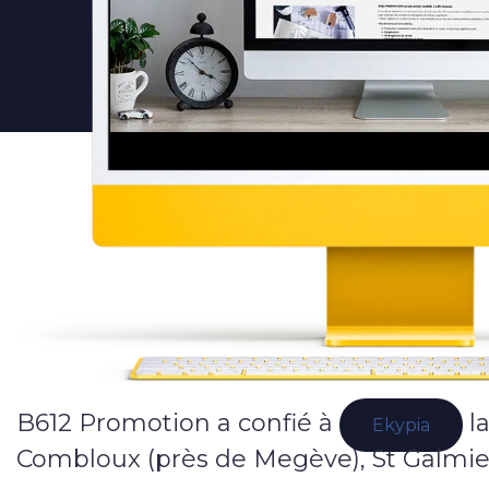
E-commerce
Vitrine
Webmarketing
Campagnes publicitaires
Référencement local
Applications
Applications web & mobiles
B612 Promotion a confié à
la
Ekypia
Combloux (près de Megève), St Galmier