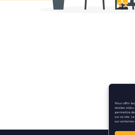
Pour offrir l
stocker et/ou
permettra de 
sur ce site. 
sur certaines 