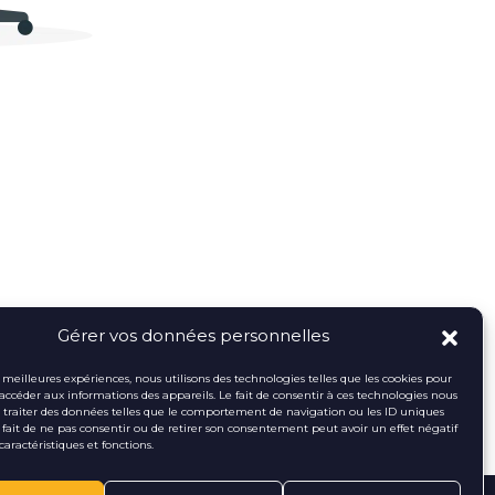
Gérer vos données personnelles
es meilleures expériences, nous utilisons des technologies telles que les cookies pour
 accéder aux informations des appareils. Le fait de consentir à ces technologies nous
traiter des données telles que le comportement de navigation ou les ID uniques
Le fait de ne pas consentir ou de retirer son consentement peut avoir un effet négatif
caractéristiques et fonctions.