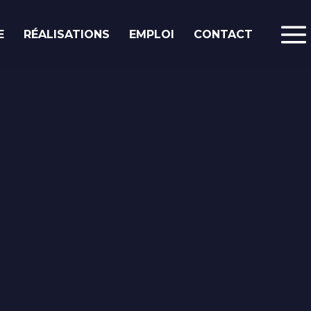
E
RÉALISATIONS
EMPLOI
CONTACT
Le blog.
Poste à pourvoir :
Intégrateur web /
développeur front-end
Prestashop
Ekypia est une agence spécialisée dans la
communication digitale qui a pour ambition
d’offrir aux TPE et aux PME le meilleur de ce
que peut offrir le web. Nous proposons de ...
Lire la suite