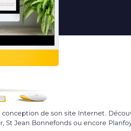
L’agence
L’agence
L’équipe
Notre histoire
Nous rejoindre
Offres d’emploi
Rejoindre Ekypia
 conception de son site Internet
. Décou
, St Jean Bonnefonds ou encore Planfoy