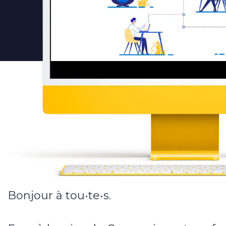
E-commerce
Vitrine
Webmarketing
Campagnes publicitaires
Référencement local
Applications
Applications web & mobiles
Bonjour à tou•te•s.