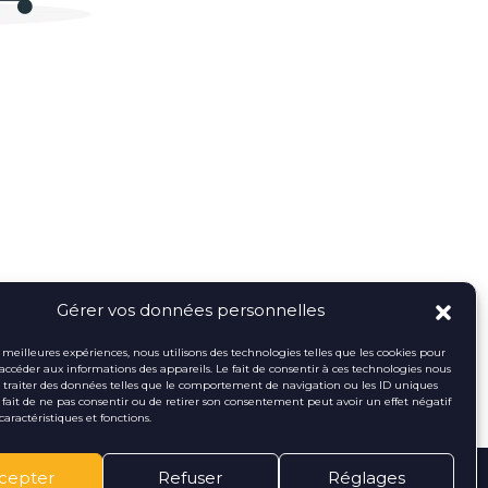
Gérer vos données personnelles
es meilleures expériences, nous utilisons des technologies telles que les cookies pour
 accéder aux informations des appareils. Le fait de consentir à ces technologies nous
traiter des données telles que le comportement de navigation ou les ID uniques
Le fait de ne pas consentir ou de retirer son consentement peut avoir un effet négatif
caractéristiques et fonctions.
cepter
Refuser
Réglages