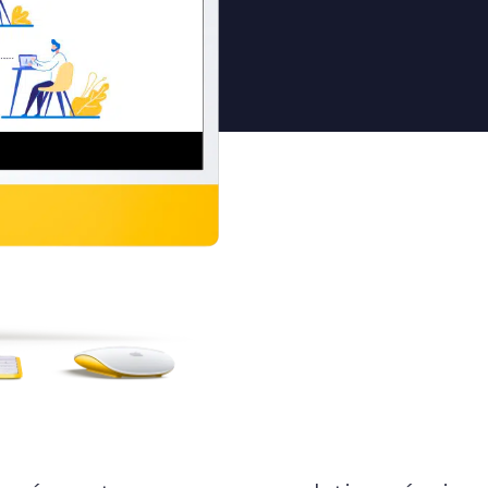
L’agence
L’agence
L’équipe
Notre histoire
Nous rejoindre
Offres d’emploi
Rejoindre Ekypia