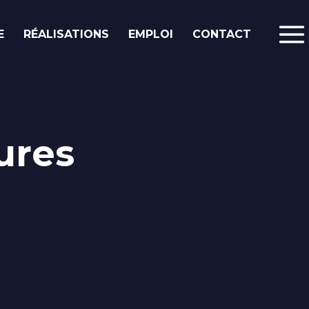
E
RÉALISATIONS
EMPLOI
CONTACT
Le blog.
Poste à pourvoir :
ures
Intégrateur web /
développeur front-end
Prestashop
Ekypia est une agence spécialisée dans la
communication digitale qui a pour ambition
d’offrir aux TPE et aux PME le meilleur de ce
que peut offrir le web. Nous proposons de ...
Lire la suite