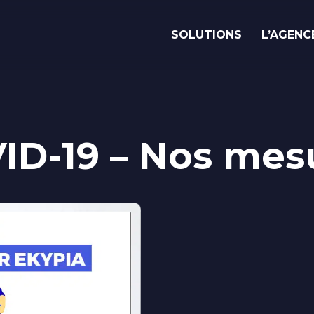
SOLUTIONS
L’AGENC
Vous avez
un
e
i
d
é
e
?
Parlons-en !
ID-19 – Nos mes
Savoir-faire
Nos réalisations