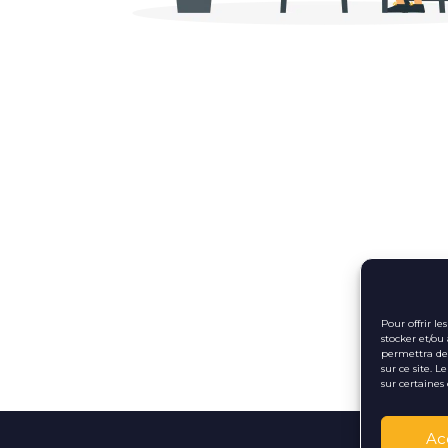
Pour offrir l
stocker et/ou
permettra de 
sur ce site. 
sur certaines 
Ac