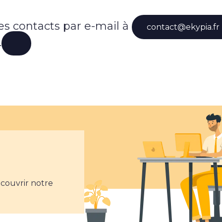
les contacts par e-mail à
contact@ekypia.fr
.
écouvrir notre