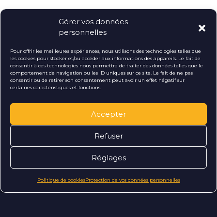
Gérer vos données
Lire la suite
personnelles
Pour offrir les meilleures expériences, nous utilisons des technologies telles que
Ekypia crée un site de livraison de
les cookies pour stocker et/ou accéder aux informations des appareils. Le fait de
consentir à ces technologies nous permettra de traiter des données telles que le
repas avec Prestashop
comportement de navigation ou les ID uniques sur ce site. Le fait de ne pas
consentir ou de retirer son consentement peut avoir un effet négatif sur
certaines caractéristiques et fonctions.
Comment transformer un site de commande de repas en
ligne en une solution performante et fluide, capable de
gérer plusieurs sites de livraison, des menus quotidiens et
Accepter
un portefeu ...
Refuser
Lire la suite
Réglages
Vous avez
Politique de cookies
Protection de vos données personnelles
Accéder au blog
un
e
i
?