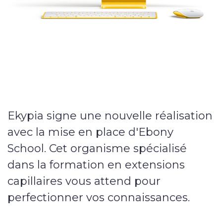
Nos services
Sites internet
E-commerce
Vitrine
Ekypia signe une nouvelle réalisation
Webmarketing
avec la mise en place d'Ebony
School. Cet organisme spécialisé
Campagnes publicitaires
dans la formation en extensions
Référencement local
capillaires vous attend pour
perfectionner vos connaissances.
Applications