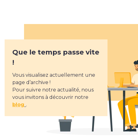
Applications web & mobiles
Savoir-faire
Que le temps passe vite
Nos réalisations
!
Vous visualisez actuellement une
L’agence
page d’archive !
Pour suivre notre actualité, nous
vous invitons à découvrir notre
L’agence
blog
.
L’équipe
Notre histoire