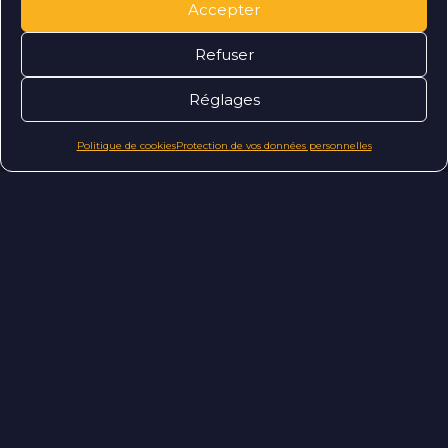
Accepter
Suivez-nous !
Refuser
Réglages
Vous avez
Politique de cookies
Protection de vos données personnelles
un
e
i
?
Parlons-en !
Contact
Demande de devis