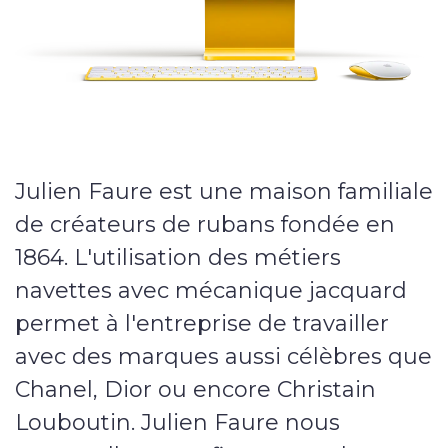
Nos services
Sites internet
E-commerce
Vitrine
Julien Faure est une maison familiale
de créateurs de rubans fondée en
Webmarketing
1864. L'utilisation des métiers
navettes avec mécanique jacquard
Campagnes publicitaires
permet à l'entreprise de travailler
Référencement local
avec des marques aussi célèbres que
Chanel, Dior ou encore Christain
Applications
Louboutin. Julien Faure nous