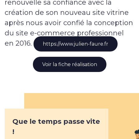
renouvelle sa confiance avec la
Applications web & mobiles
création de son nouveau site vitrine
après nous avoir confié la conception
du site e-commerce professionnel
Savoir-faire
en 2016.
https://www.julien-faure.fr
Nos réalisations
Voir la fiche réalisation
L’agence
L’agence
L’équipe
Que le temps passe vite
Notre histoire
!