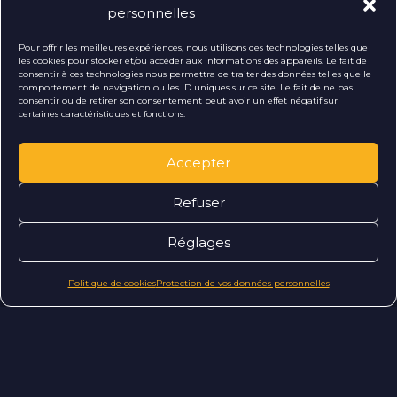
personnelles
Pour offrir les meilleures expériences, nous utilisons des technologies telles que
Lire la suite
les cookies pour stocker et/ou accéder aux informations des appareils. Le fait de
consentir à ces technologies nous permettra de traiter des données telles que le
comportement de navigation ou les ID uniques sur ce site. Le fait de ne pas
consentir ou de retirer son consentement peut avoir un effet négatif sur
Ekypia crée un site de livraison de
certaines caractéristiques et fonctions.
repas avec Prestashop
Accepter
Comment transformer un site de commande de repas en
ligne en une solution performante et fluide, capable de
gérer plusieurs sites de livraison, des menus quotidiens et
Refuser
un portefeu ...
Réglages
Vous avez
Lire la suite
Politique de cookies
Protection de vos données personnelles
un
e
i
d
é
?
Accéder au blog
Parlons-en !