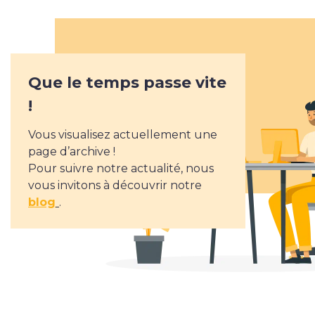
Applications web & mobiles
Savoir-faire
Que le temps passe vite
!
Nos réalisations
Vous visualisez actuellement une
page d’archive !
Pour suivre notre actualité, nous
L’agence
vous invitons à découvrir notre
blog
.
L’agence
L’équipe
Notre histoire