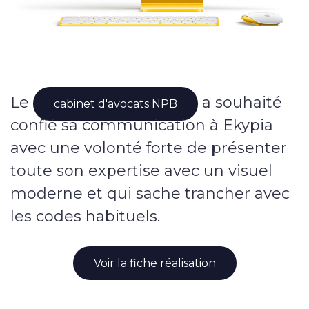
Nos services
Sites internet
Le
a souhaité
E-commerce
cabinet d'avocats NPB
confié sa communication à Ekypia
Vitrine
avec une volonté forte de présenter
toute son expertise avec un visuel
Webmarketing
moderne et qui sache trancher avec
les codes habituels.
Campagnes publicitaires
Référencement local
Voir la fiche réalisation
Applications