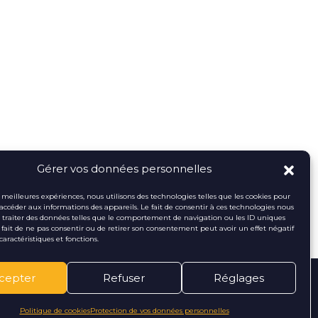
Gérer vos données personnelles
es meilleures expériences, nous utilisons des technologies telles que les cookies pour
 accéder aux informations des appareils. Le fait de consentir à ces technologies nous
traiter des données telles que le comportement de navigation ou les ID uniques
Le fait de ne pas consentir ou de retirer son consentement peut avoir un effet négatif
caractéristiques et fonctions.
cepter
Refuser
Réglages
Politique de cookies
Protection de vos données personnelles