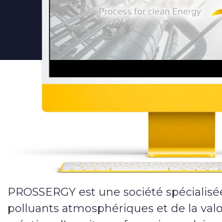
E-commerce
Vitrine
Webmarketing
Campagnes publicitaires
Référencement local
Applications
Applications web & mobiles
PROSSERGY est une société spécialisé
polluants atmosphériques et de la valo