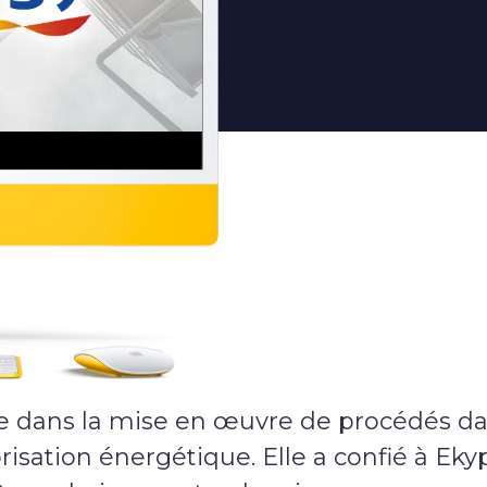
L’agence
L’agence
L’équipe
Notre histoire
Nous rejoindre
Offres d’emploi
Rejoindre Ekypia
e dans la mise en œuvre de procédés da
risation énergétique. Elle a confié à Eky