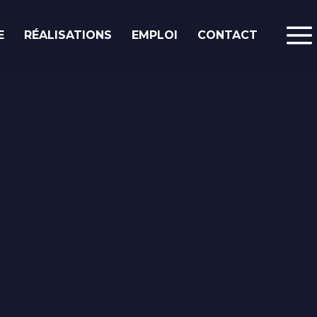
E
RÉALISATIONS
EMPLOI
CONTACT
Le blog.
Poste à pourvoir :
Intégrateur web /
développeur front-end
Prestashop
Ekypia est une agence spécialisée dans la
communication digitale qui a pour ambition
d’offrir aux TPE et aux PME le meilleur de ce
que peut offrir le web. Nous proposons de ...
Lire la suite