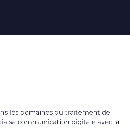
Ekypia crée un site de
livraison de repas avec
Prestashop
Comment transformer un site de commande
de repas en ligne en une solution performante
et fluide, capable de gérer plusieurs sites de
livraison, des menus quotidiens et un portefeu
...
Lire la suite
Accéder au blog
ns les domaines du traitement de
pia sa communication digitale avec la