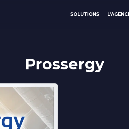
SOLUTIONS
L’AGENC
Vous avez
un
e
i
d
é
?
Parlons-en !
Prossergy
Savoir-faire
Nos réalisations