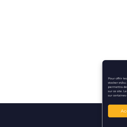
Pour offrir l
stocker et/ou
permettra de 
sur ce site. 
sur certaines 
Ac