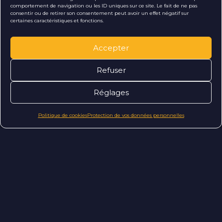
comportement de navigation ou les ID uniques sur ce site. Le fait de ne pas
consentir ou de retirer son consentement peut avoir un effet négatif sur
Suivez-nous !
certaines caractéristiques et fonctions.
Accepter
Refuser
Réglages
Vous avez
Politique de cookies
Protection de vos données personnelles
un
e
i
d
?
Parlons-en !