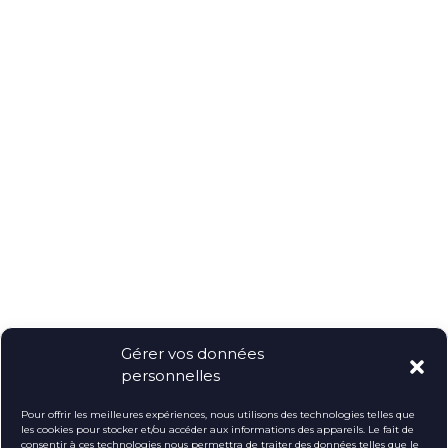
Lire la suite
Ekypia crée un site de livraison de
repas avec Prestashop
Comment transformer un site de commande de repas en
ligne en une solution performante et fluide, capable de
gérer plusieurs sites de livraison, des menus quotidiens et
un portefeu ...
Lire la suite
Gérer vos données
personnelles
Accéder au blog
Pour offrir les meilleures expériences, nous utilisons des technologies telles que
les cookies pour stocker et/ou accéder aux informations des appareils. Le fait de
consentir à ces technologies nous permettra de traiter des données telles que le