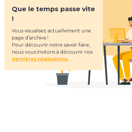
Nous rejoindre
Que le temps passe vite
!
Offres d’emploi
Vous visualisez actuellement une
Rejoindre Ekypia
page d’archive !
Pour découvrir notre savoir-faire,
nous vous invitons à découvrir nos
dernières réalisations.
Le blog.
Poste à pourvoir : Intégrateur web
/ développeur front-end
Prestashop
Ekypia est une agence spécialisée dans la communication
digitale qui a pour ambition d’offrir aux TPE et aux PME le
meilleur de ce que peut offrir le web. Nous proposons de ...