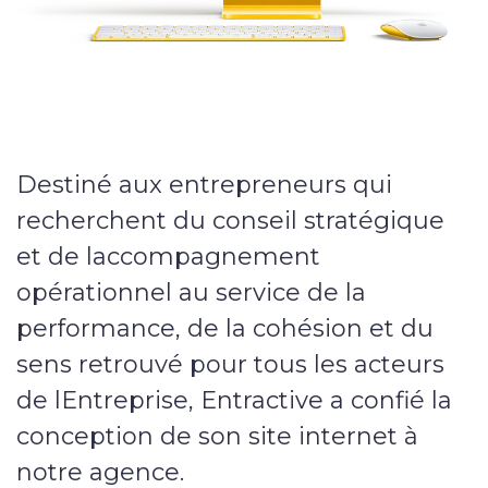
Nos services
Sites internet
E-commerce
Destiné aux entrepreneurs qui
Vitrine
recherchent du conseil stratégique
et de laccompagnement
Webmarketing
opérationnel au service de la
performance, de la cohésion et du
Campagnes publicitaires
sens retrouvé pour tous les acteurs
Référencement local
de lEntreprise, Entractive a confié la
conception de son site internet à
Applications
notre agence.