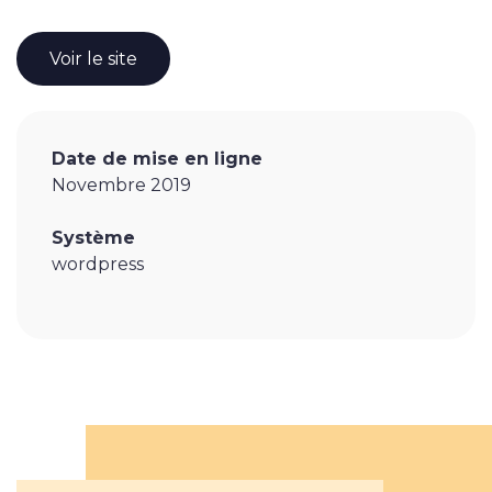
Applications web & mobiles
Voir le site
Savoir-faire
Date de mise en ligne
Novembre 2019
Nos réalisations
Système
wordpress
L’agence
L’agence
L’équipe
Notre histoire