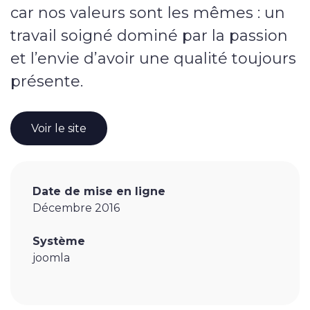
car nos valeurs sont les mêmes : un
Applications web & mobiles
travail soigné dominé par la passion
et l’envie d’avoir une qualité toujours
Savoir-faire
présente.
Nos réalisations
Voir le site
L’agence
Date de mise en ligne
Décembre 2016
L’agence
Système
L’équipe
joomla
Notre histoire