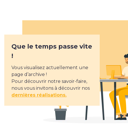
Nous rejoindre
Offres d’emploi
Rejoindre Ekypia
Que le temps passe vite
!
Le blog.
Vous visualisez actuellement une
page d’archive !
Pour découvrir notre savoir-faire,
Poste à pourvoir : Intégrateur web
nous vous invitons à découvrir nos
dernières réalisations.
/ développeur front-end
Prestashop
Ekypia est une agence spécialisée dans la communication
digitale qui a pour ambition d’offrir aux TPE et aux PME le
meilleur de ce que peut offrir le web. Nous proposons de ...