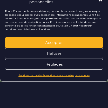
personnelles
En découvrant l’atelier, notre équipe a
Pour offrir les meilleures expériences, nous utilisons des technologies telles que
les cookies pour stocker et/ou accéder aux informations des appareils. Le fait de
voulu mettre en avant le lieu
consentir à ces technologies nous permettra de traiter des données telles que le
comportement de navigation ou les ID uniques sur ce site. Le fait de ne pas
incroyable qui se cache derrière la
consentir ou de retirer son consentement peut avoir un effet négatif sur
certaines caractéristiques et fonctions.
vitrine assez discrète de la boutique.
Véritable temple de la tenue de
Accepter
mariage, cet espace propose de
nombreux modèles et un espace
Refuser
d’essayage dont le but est d’offrir un
service sur-mesure. Il a également
Réglages
fallut trouver des astuces telles que
Politique de cookies
Protection de vos données personnelles
l’affichage d’une gamme de prix afin
de rassurer quant à l’accessibilité des
modèles qui s’adressent à un public
large.