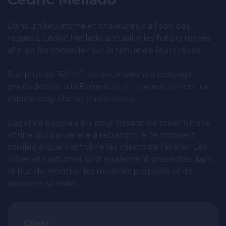
Applications web & mobiles
Dans un lieu intime et chaleureux à l’abri des
regards, Cédric Mellado accueille les futurs mariés
afin de les conseiller sur la tenue de leurs rêves.
Savoir-faire
2
Sur plus de 160 m
, les deux salons d’essayage
privés dédiés à la Femme et à l’Homme offrent un
Nos réalisations
espace cosy chic et chaleureux.
L’agence Ekypia a eu pour mission de créer un site
L’agence
vitrine qui parvienne à retranscrire ce moment
privilégié que vont vivre les clients de l’atelier. Les
robes et costumes sont également présentés dans
L’agence
le but de montrer les modèles proposés et de
L’équipe
préparer sa visite.
Notre histoire
Client