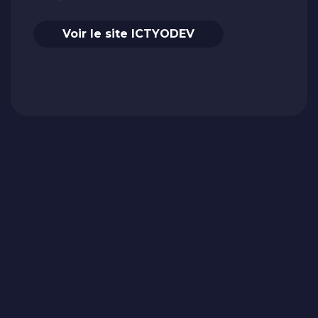
Voir le site ICTYODEV
Lire la suite
Ekypia crée un site de livraison de
repas avec Prestashop
Comment transformer un site de commande de repas en
ligne en une solution performante et fluide, capable de
gérer plusieurs sites de livraison, des menus quotidiens et
un portefeu ...
Lire la suite
Accéder au blog