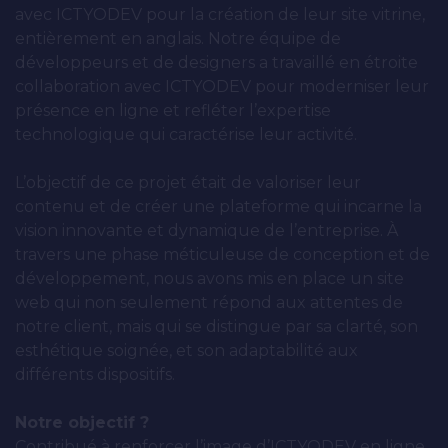
avec ICTYODEV pour la création de leur site vitrine,
Applications web & mobiles
entièrement en anglais. Notre équipe de
développeurs et de designers a travaillé en étroite
collaboration avec ICTYODEV pour moderniser leur
Savoir-faire
présence en ligne et refléter l’expertise
technologique qui caractérise leur activité.
Nos réalisations
L’objectif de ce projet était de valoriser leur
contenu et de créer une plateforme qui incarne la
vision innovante et dynamique de l’entreprise. À
L’agence
travers une phase méticuleuse de conception et de
développement, nous avons mis en place un site
web qui non seulement répond aux attentes de
L’agence
notre client, mais qui se distingue par sa clarté, son
esthétique soignée, et son adaptabilité aux
L’équipe
différents dispositifs.
Notre histoire
Notre objectif ?
Contribué à renforcer l’image d’ICTYODEV en ligne,