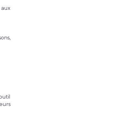
 aux
sons,
util
ieurs