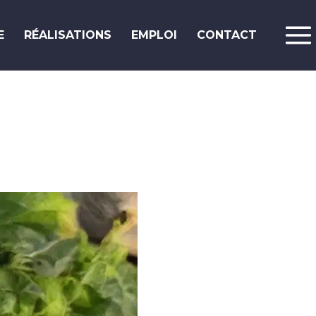
E
RÉALISATIONS
EMPLOI
CONTACT
Le blog.
Poste à pourvoir :
Intégrateur web /
développeur front-end
Prestashop
Ekypia est une agence spécialisée dans la
communication digitale qui a pour ambition
d’offrir aux TPE et aux PME le meilleur de ce
que peut offrir le web. Nous proposons de ...
Lire la suite