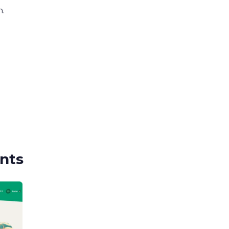
n.
ents