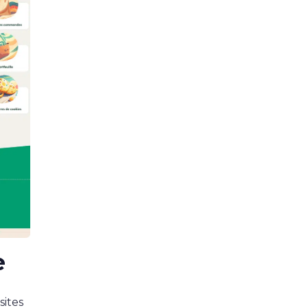
e
sites