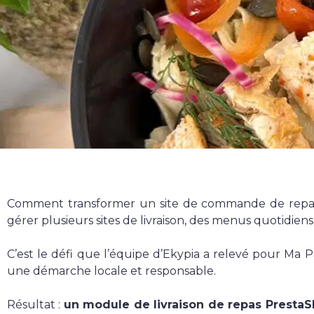
E-commerce
Vitrine
Webmarketing
Campagnes publicitaires
Référencement local
Comment transformer un site de commande de repas 
Applications
gérer plusieurs sites de livraison, des menus quotidiens 
Applications web & mobiles
C’est le défi que l’équipe d’Ekypia a relevé pour Ma 
une démarche locale et responsable.
Résultat :
un module de livraison de repas Presta