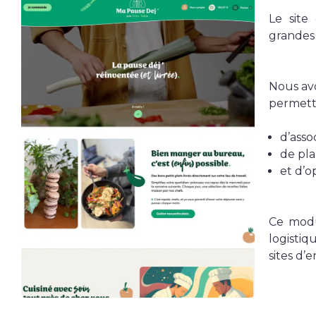
Le site
grandes 
Nous avo
permett
d’asso
de plan
et d’o
Ce modu
logisti
sites d’