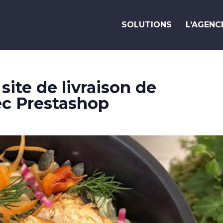
SOLUTIONS
L’AGENC
Vous avez
un
e
i
d
é
e
?
Parlons-en !
site de livraison de
ec Prestashop
Savoir-faire
Nos réalisations