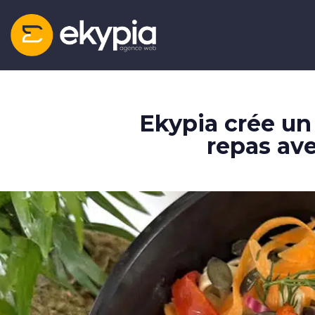
3 place de l’Hôtel de ville
42000 Saint-Etienne
Ekypia crée un 
repas av
04 77 21 48 66
Nos services
Sites internet