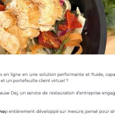
L’agence
L’agence
L’équipe
Notre histoire
Nous rejoindre
en ligne en une solution performante et fluide, cap
Offres d’emploi
et un portefeuille client virtuel ?
Rejoindre Ekypia
Pause Dej, un service de restauration d’entreprise enga
Sho
p entièrement développé sur mesure, pensé pour sim