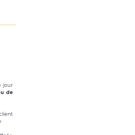
Suivez-nous !
 jour
eu de
lient
.