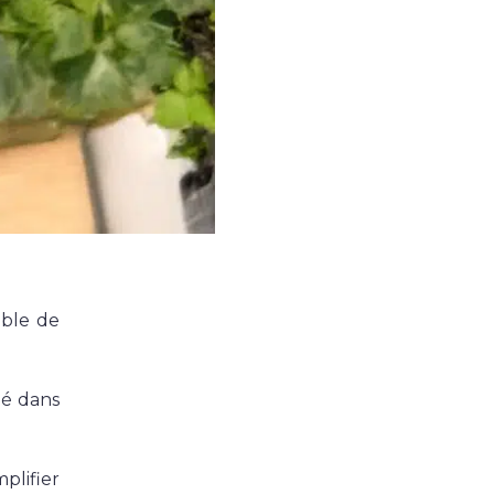
Ekypia crée un site de
livraison de repas avec
Prestashop
Comment transformer un site de commande
de repas en ligne en une solution performante
et fluide, capable de gérer plusieurs sites de
livraison, des menus quotidiens et un portefeu
...
Lire la suite
able de
gé dans
Accéder au blog
plifier