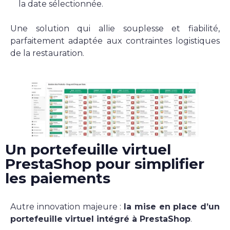
la date sélectionnée.
Une solution qui allie souplesse et fiabilité,
Lire la suite
parfaitement adaptée aux contraintes logistiques
de la restauration.
Ekypia crée un site de livraison de
repas avec Prestashop
Comment transformer un site de commande de repas en
ligne en une solution performante et fluide, capable de
gérer plusieurs sites de livraison, des menus quotidiens et
un portefeu ...
Un portefeuille virtuel
PrestaShop pour simplifier
Lire la suite
les paiements
Autre innovation majeure :
la mise en place d’un
Accéder au blog
portefeuille virtuel intégré à PrestaShop
.