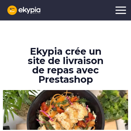
3 place de l’Hôtel de ville
42000 Saint-Etienne
Ekypia crée un
site de livraison
04 77 21 48 66
de repas avec
Prestashop
Vous avez
un
e
e
?
Parlons-en !