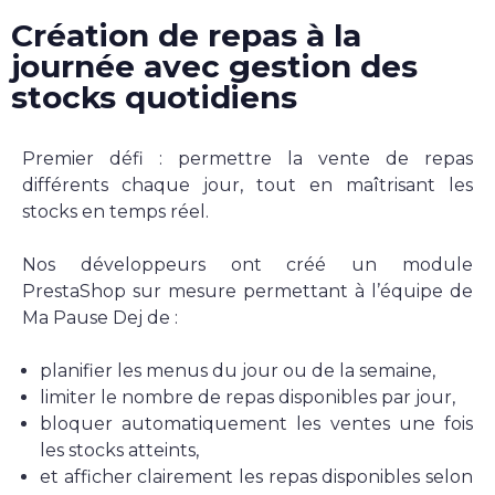
Nous rejoindre
Création de repas à la
journée avec gestion des
stocks quotidiens
Offres d’emploi
Rejoindre Ekypia
Premier défi : permettre la vente de repas
différents chaque jour, tout en maîtrisant les
stocks en temps réel.
Le blog.
Nos développeurs ont créé un module
PrestaShop sur mesure permettant à l’équipe de
Ma Pause Dej de :
Poste à pourvoir : Intégrateur web
/ développeur front-end
planifier les menus du jour ou de la semaine,
limiter le nombre de repas disponibles par jour,
Prestashop
bloquer automatiquement les ventes une fois
Ekypia est une agence spécialisée dans la communication
les stocks atteints,
digitale qui a pour ambition d’offrir aux TPE et aux PME le
et afficher clairement les repas disponibles selon
meilleur de ce que peut offrir le web. Nous proposons de ...