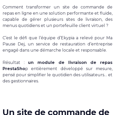
Nos services
Comment transformer un site de commande de
repas en ligne en une solution performante et fluide,
capable de gérer plusieurs sites de livraison, des
Sites internet
menus quotidiens et un portefeuille client virtuel ?
C’est le défi que l’équipe d’Ekypia a relevé pour Ma
E-commerce
Pause Dej, un service de restauration d’entreprise
Vitrine
engagé dans une démarche locale et responsable.
Résultat :
un module de livraison de repas
Webmarketing
PrestaSho
p entièrement développé sur mesure,
pensé pour simplifier le quotidien des utilisateurs… et
Campagnes publicitaires
des gestionnaires.
Référencement local
Applications
Un site de commande de