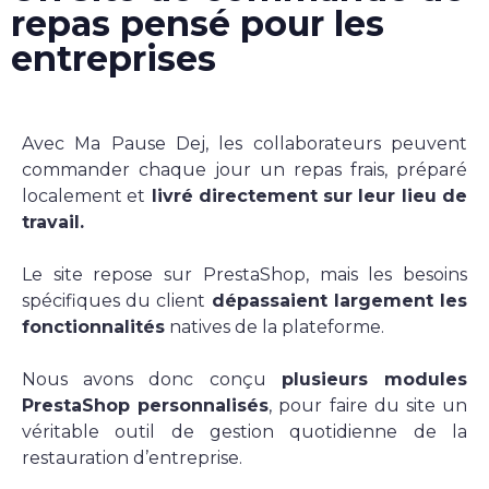
repas pensé pour les
Applications web & mobiles
entreprises
Savoir-faire
Avec Ma Pause Dej, les collaborateurs peuvent
commander chaque jour un repas frais, préparé
localement et
livré directement sur leur lieu de
Nos réalisations
travail.
L’agence
Le site repose sur PrestaShop, mais les besoins
spécifiques du client
dépassaient largement les
fonctionnalités
natives de la plateforme.
L’agence
Nous avons donc conçu
plusieurs modules
L’équipe
PrestaShop personnalisés
, pour faire du site un
Notre histoire
véritable outil de gestion quotidienne de la
restauration d’entreprise.